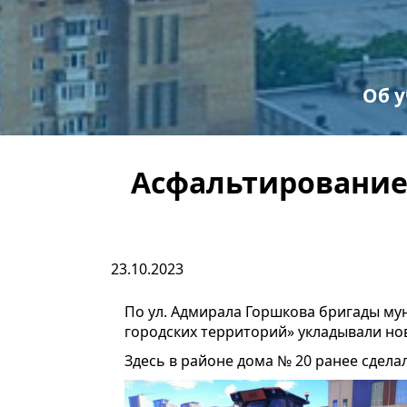
Об 
С
Пр
Асфальтирование 
23.10.2023
По ул. Адмирала Горшкова бригады м
городских территорий» укладывали но
Здесь в районе дома № 20 ранее сдела