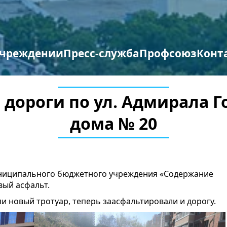
учреждении
Пресс-служба
Профсоюз
Конт
труктура организации
отиводействие терроризму и экстремизму
Противодействие коррупции
Мероприятия профсоюза
Бланки заявлений
дороги по ул. Адмирала Г
дома № 20
униципального бюджетного учреждения «Содержание
вый асфальт.
ли новый тротуар, теперь заасфальтировали и дорогу.