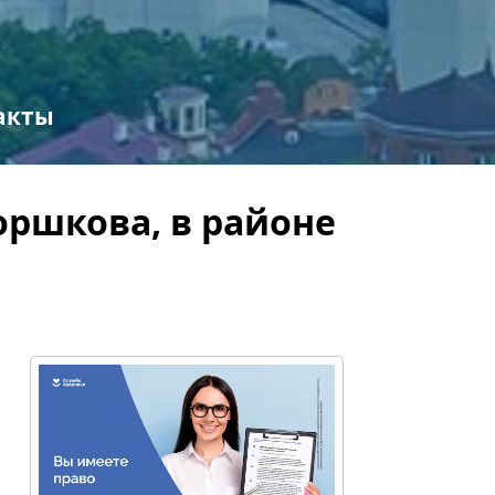
акты
оршкова, в районе