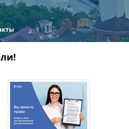
акты
ли!