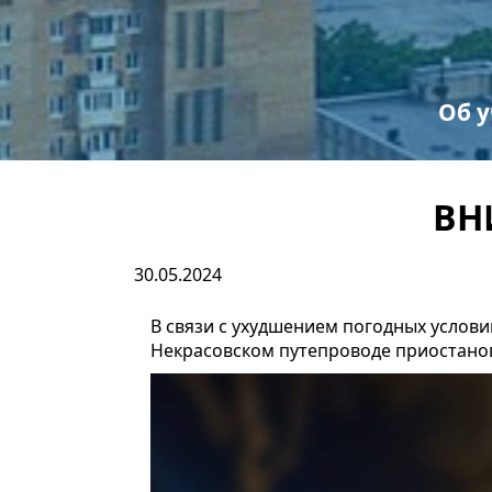
Об 
С
Пр
ВН
30.05.2024
В связи с ухудшением погодных услов
Некрасовском путепроводе приостано