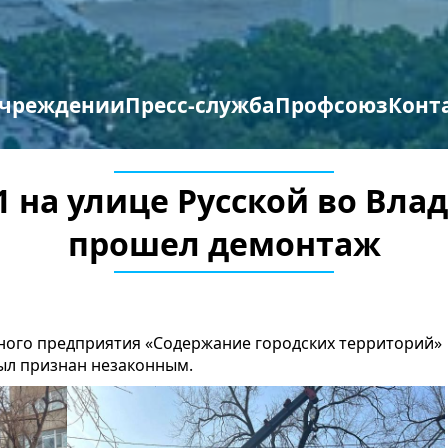
учреждении
Пресс-служба
Профсоюз
Конт
труктура организации
отиводействие терроризму и экстремизму
Противодействие коррупции
Мероприятия профсоюза
Бланки заявлений
1 на улице Русской во Вла
прошел демонтаж
ного предприятия «Содержание городских территорий»
ыл признан незаконным.