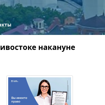
акты
дивостоке накануне