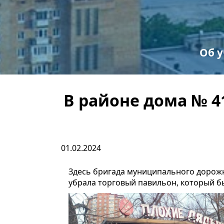
Об 
С
Пр
В районе дома № 4
01.02.2024
Здесь бригада муниципального дорож
убрала торговый павильон, который б