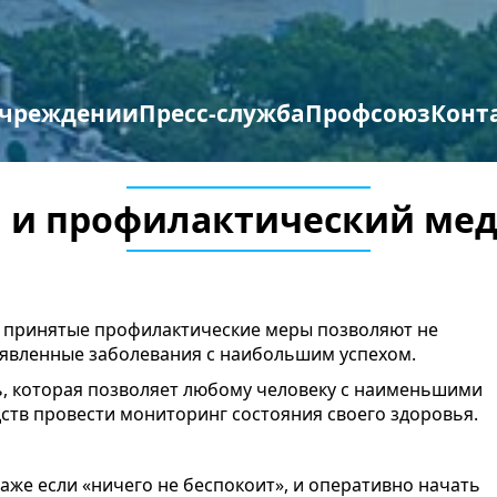
учреждении
Пресс-служба
Профсоюз
Конт
труктура организации
отиводействие терроризму и экстремизму
Противодействие коррупции
Мероприятия профсоюза
Бланки заявлений
 и профилактический ме
я принятые профилактические меры позволяют не
выявленные заболевания с наибольшим успехом.
, которая позволяет любому человеку с наименьшими
ств провести мониторинг состояния своего здоровья.
аже если «ничего не беспокоит», и оперативно начать