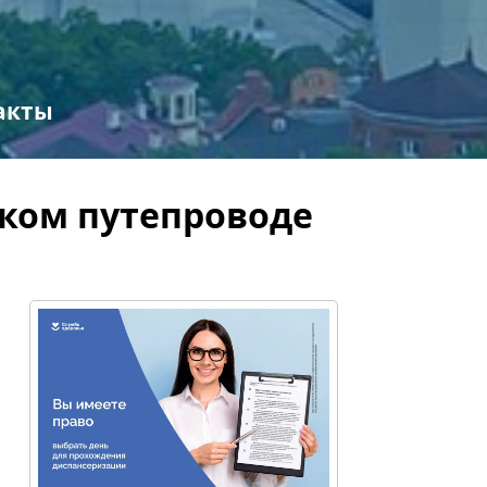
акты
ком путепроводе