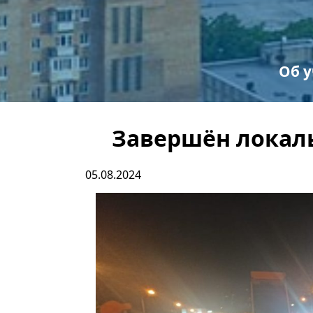
Об 
С
Пр
Завершён локал
05.08.2024