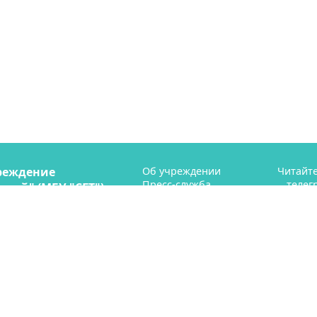
реждение
Об учреждении
Читайте
Пресс-служба
телег
рий" (МБУ "СГТ")
Профсоюз
ая 41
Контакты