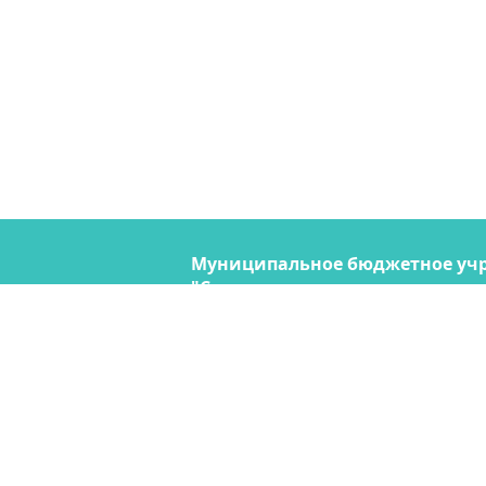
Муниципальное бюджетное уч
"Содержание городских террито
690074, Владивосток, ул. Снегов