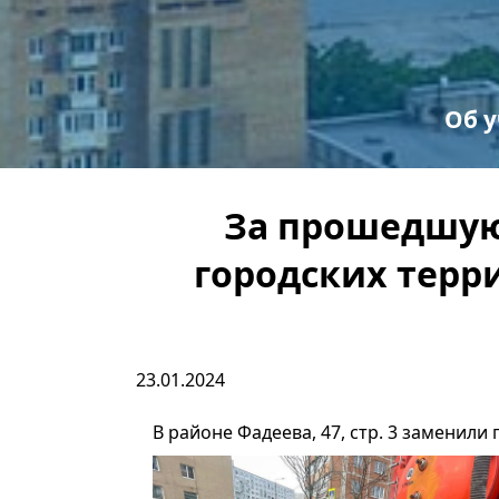
Об 
С
Пр
За прошедшую
городских терр
23.01.2024
В районе Фадеева, 47, стр. 3 заменил