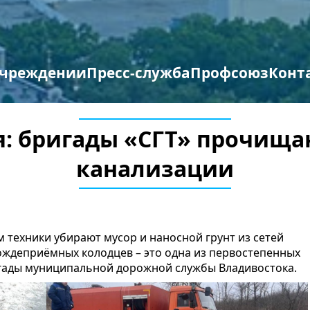
учреждении
Пресс-служба
Профсоюз
Конт
труктура организации
отиводействие терроризму и экстремизму
Противодействие коррупции
Мероприятия профсоюза
Бланки заявлений
я: бригады «СГТ» прочищ
канализации
 техники убирают мусор и наносной грунт из сетей
ождеприёмных колодцев – это одна из первостепенных
игады муниципальной дорожной службы Владивостока.