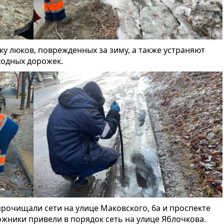
у люков, поврежденных за зиму, а также устраняют
одных дорожек.
рочищали сети на улице Маковского, 6а и проспекте
рожники привели в порядок сеть на улице Яблочкова.