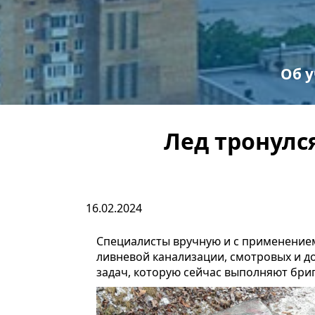
Об 
С
Пр
Лед тронулс
16.02.2024
Специалисты вручную и с применением
ливневой канализации, смотровых и д
задач, которую сейчас выполняют бр