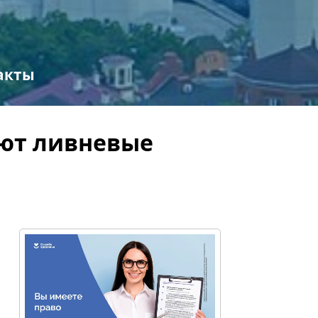
акты
ают ливневые