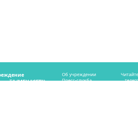
реждение
Об учреждении
Читайте
Пресс-служба
телег
рий" (МБУ "СГТ")
Профсоюз
ая 41
Контакты