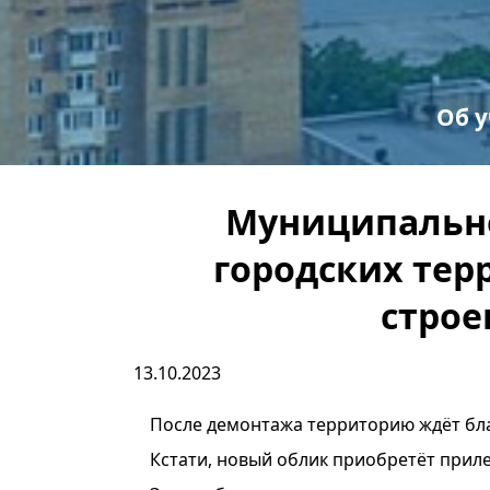
Об 
С
Пр
Муниципальн
городских тер
строе
13.10.2023
После демонтажа территорию ждёт бла
Кстати, новый облик приобретёт прил