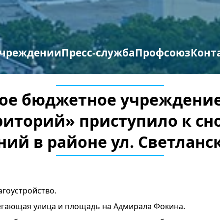
учреждении
Пресс-служба
Профсоюз
Конт
труктура организации
отиводействие терроризму и экстремизму
Противодействие коррупции
Мероприятия профсоюза
Бланки заявлений
ое бюджетное учреждение
риторий» приступило к сн
ний в районе ул. Светланск
гоустройство.
егающая улица и площадь на Адмирала Фокина.