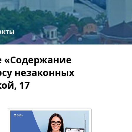
акты
 «Содержание
осу незаконных
ой, 17