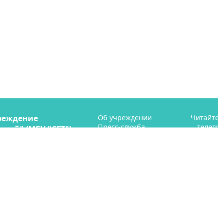
реждение
Об учреждении
Читайте
Пресс-служба
телег
рий" (МБУ "СГТ")
Профсоюз
ая 41
Контакты