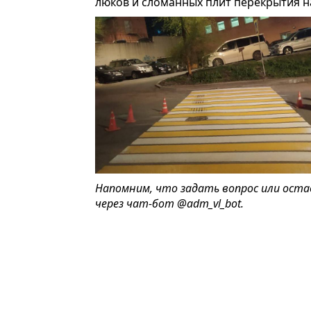
люков и сломанных плит перекрытия н
Напомним, что задать вопрос или ост
через чат-бот
@adm_vl_bot
.