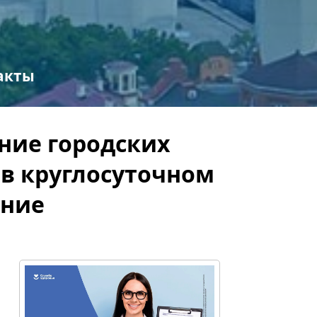
акты
ние городских
 в круглосуточном
ение