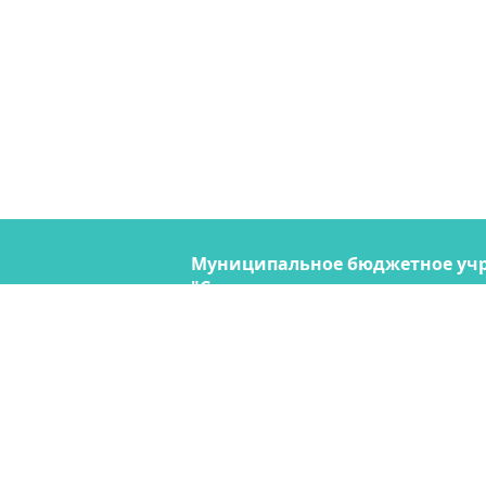
Муниципальное бюджетное уч
"Содержание городских террито
690074, Владивосток, ул. Снегов