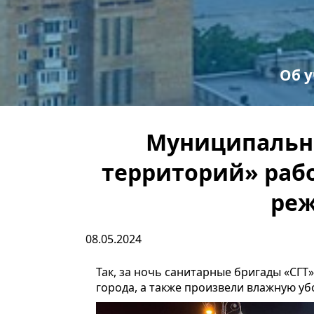
Об 
С
Пр
Муниципально
территорий» рабо
реж
08.05.2024
Так, за ночь санитарные бригады «СГ
города, а также произвели влажную уб