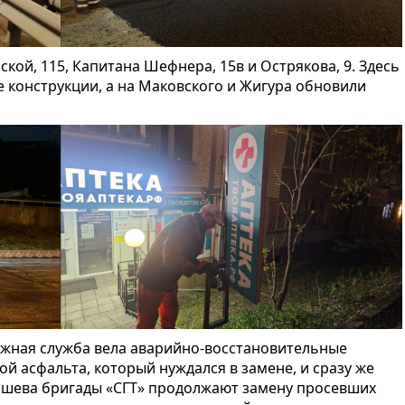
ской, 115, Капитана Шефнера, 15в и Острякова, 9. Здесь
конструкции, а на Маковского и Жигура обновили
жная служба вела аварийно-восстановительные
ой асфальта, который нуждался в замене, и сразу же
ашева бригады «СГТ» продолжают замену просевших