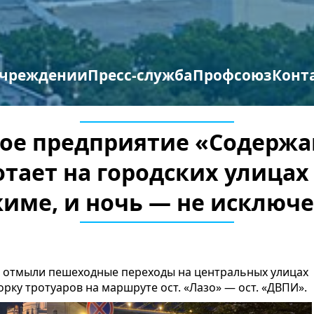
учреждении
Пресс-служба
Профсоюз
Конт
труктура организации
отиводействие терроризму и экстремизму
Противодействие коррупции
Мероприятия профсоюза
Бланки заявлений
е предприятие «Содержа
тает на городских улицах
име, и ночь — не исключ
Т» отмыли пешеходные переходы на центральных улицах
орку тротуаров на маршруте ост. «Лазо» — ост. «ДВПИ».