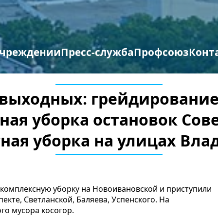
учреждении
Пресс-служба
Профсоюз
Конт
труктура организации
отиводействие терроризму и экстремизму
Противодействие коррупции
Мероприятия профсоюза
Бланки заявлений
выходных: грейдирование
ная уборка остановок Сове
ная уборка на улицах Вла
комплексную уборку на Новоивановской и приступили
екте, Светланской, Баляева, Успенского. На
го мусора косогор.