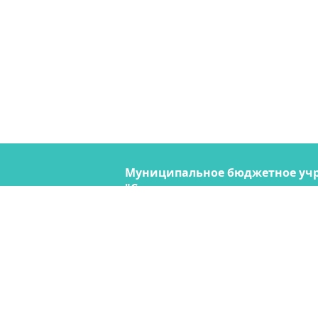
Муниципальное бюджетное уч
"Содержание городских террито
690074, Владивосток, ул. Снегов