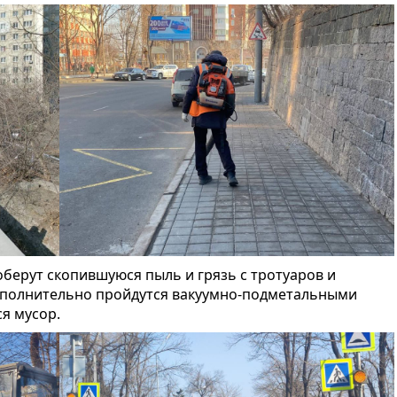
берут скопившуюся пыль и грязь с тротуаров и
дополнительно пройдутся вакуумно-подметальными
я мусор.