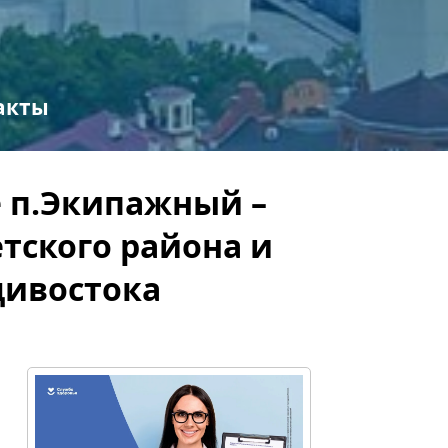
акты
 п.Экипажный –
тского района и
дивостока