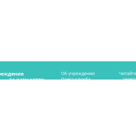
реждение
Об учреждении
Читайте
Пресс-служба
телег
рий" (МБУ "СГТ")
Профсоюз
ая 41
Контакты