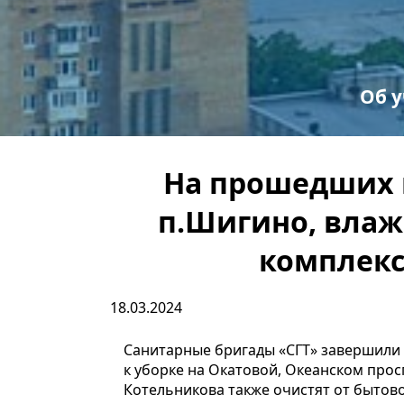
Об 
С
Пр
На прошедших 
п.Шигино, влаж
комплекс
18.03.2024
Санитарные бригады «СГТ» завершили 
к уборке на Окатовой, Океанском просп
Котельникова также очистят от бытово