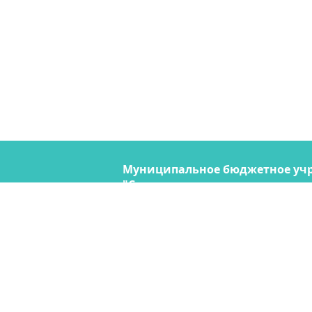
Муниципальное бюджетное уч
"Содержание городских террито
690074, Владивосток, ул. Снегов