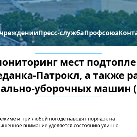
учреждении
Пресс-служба
Профсоюз
Конт
труктура организации
отиводействие терроризму и экстремизму
Противодействие коррупции
Мероприятия профсоюза
Бланки заявлений
мониторинг мест подтопл
еданка-Патрокл, а также 
ально-уборочных машин 
режиме и при любой погоде наводят порядок на
овышенное внимание уделяется состоянию улично-