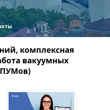
акты
ений, комплексная
работа вакуумных
(ПУМов)