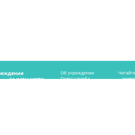
реждение
Об учреждении
Читайте
Пресс-служба
телег
рий" (МБУ "СГТ")
Профсоюз
ая 41
Контакты