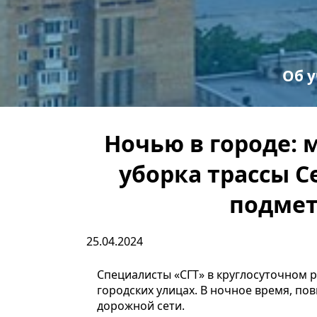
Об 
С
Пр
Ночью в городе: 
уборка трассы С
подмет
25.04.2024
Специалисты «СГТ» в круглосуточном 
городских улицах. В ночное время, п
дорожной сети.