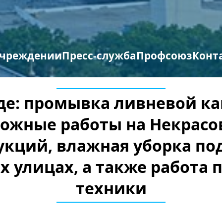
учреждении
Пресс-служба
Профсоюз
Конт
труктура организации
отиводействие терроризму и экстремизму
Противодействие коррупции
Мероприятия профсоюза
Бланки заявлений
де: промывка ливневой к
рожные работы на Некрасо
укций, влажная уборка по
х улицах, а также работа
техники