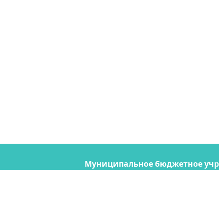
Муниципальное бюджетное уч
"Содержание городских террито
690074, Владивосток, ул. Снегов