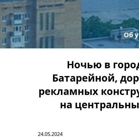
Об 
С
Пр
Ночью в горо
Батарейной, до
рекламных констр
на центральны
24.05.2024