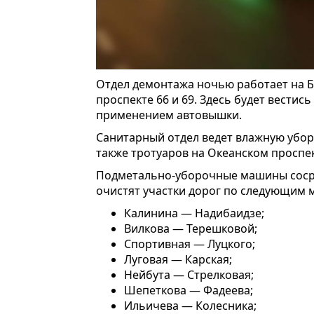
Отдел демонтажа ночью работает на Ба
проспекте 66 и 69. Здесь будет вести
применением автовышки.
Санитарный отдел ведет влажную убор
также тротуаров на Океанском проспек
Подметально-уборочные машины сосред
очистят участки дорог по следующим 
Калинина — Надибаидзе;
Вилкова — Терешковой;
Спортивная — Луцкого;
Луговая — Карская;
Нейбута — Стрелковая;
Шепеткова — Фадеева;
Ильичева — Колесника;