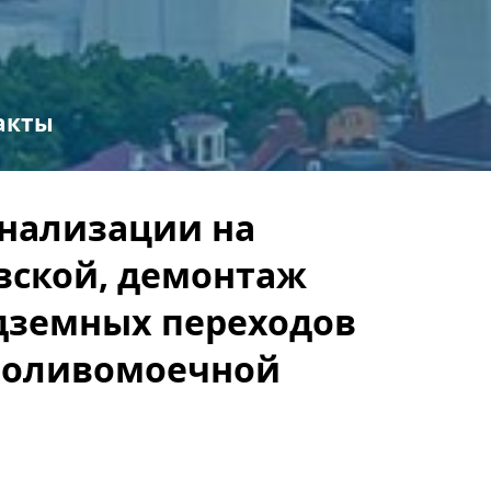
акты
анализации на
вской, демонтаж
дземных переходов
 поливомоечной