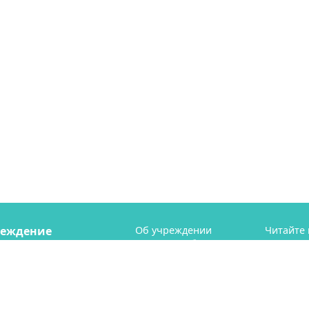
реждение
Об учреждении
Читайте 
Пресс-служба
телегр
рий" (МБУ "СГТ")
Профсоюз
ая 41
Контакты