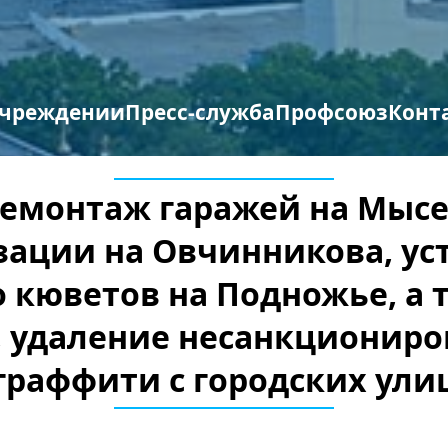
учреждении
Пресс-служба
Профсоюз
Конт
труктура организации
отиводействие терроризму и экстремизму
Противодействие коррупции
Мероприятия профсоюза
Бланки заявлений
 демонтаж гаражей на Мыс
зации на Овчинникова, ус
о кюветов на Подножье, а
, удаление несанкционир
граффити с городских ули