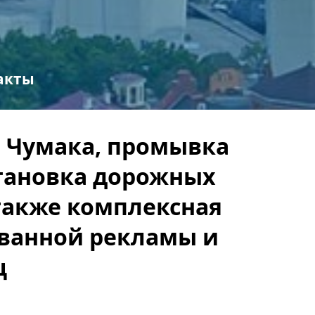
акты
е Чумака, промывка
тановка дорожных
 также комплексная
ованной рекламы и
ц