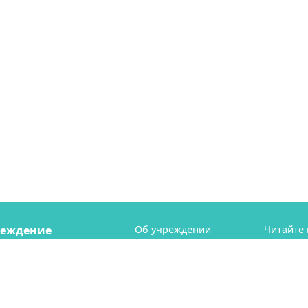
реждение
Об учреждении
Читайте 
Пресс-служба
телегр
рий" (МБУ "СГТ")
Профсоюз
ая 41
Контакты