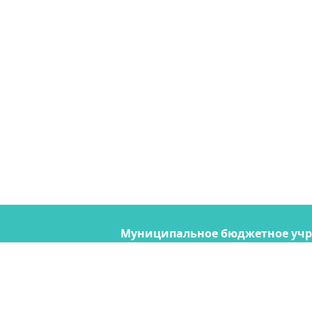
Муниципальное бюджетное уч
"Содержание городских террито
690074, Владивосток, ул. Снегов