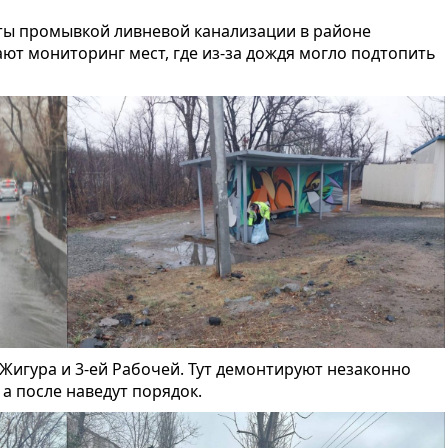
ты промывкой ливневой канализации в районе
ют мониторинг мест, где из-за дождя могло подтопить
Жигура и 3-ей Рабочей. Тут демонтируют незаконно
а после наведут порядок.