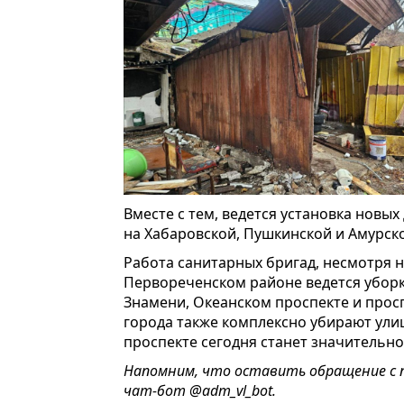
Вместе с тем, ведется установка нов
на Хабаровской, Пушкинской и Амурск
Работа санитарных бригад, несмотря на
Первореченском районе ведется уборка
Знамени, Океанском проспекте и просп
города также комплексно убирают ули
проспекте сегодня станет значительн
Напомним, что оставить обращение с 
чат-бот
@adm_vl_bot
.