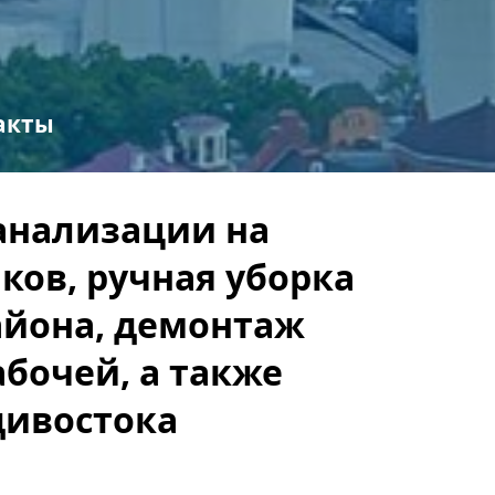
акты
канализации на
ков, ручная уборка
айона, демонтаж
абочей, а также
дивостока