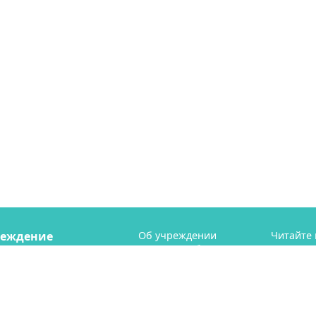
реждение
Об учреждении
Читайте 
Пресс-служба
телегр
рий" (МБУ "СГТ")
Профсоюз
ая 41
Контакты