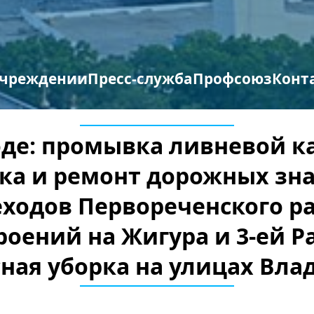
учреждении
Пресс-служба
Профсоюз
Конт
труктура организации
отиводействие терроризму и экстремизму
Противодействие коррупции
Мероприятия профсоюза
Бланки заявлений
оде: промывка ливневой 
ка и ремонт дорожных зна
ходов Первореченского р
оений на Жигура и 3-ей Р
ная уборка на улицах Вла