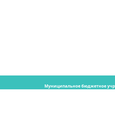
Муниципальное бюджетное уч
"Содержание городских террито
690074, Владивосток, ул. Снегов