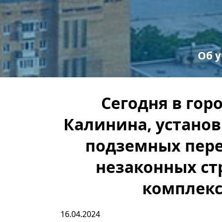
Об 
С
Пр
Сегодня в гор
Калинина, установ
подземных пере
незаконных стр
комплекс
16.04.2024