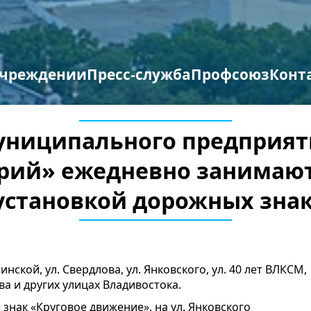
учреждении
Пресс-служба
Профсоюз
Конт
труктура организации
отиводействие терроризму и экстремизму
Противодействие коррупции
Мероприятия профсоюза
Бланки заявлений
униципального предприят
орий» ежедневно занимаю
установкой дорожных зна
инской, ул. Свердлова, ул. Янковского, ул. 40 лет ВЛКСМ,
ва и других улицах Владивостока.
 знак «Круговое движение», на ул. Янковского