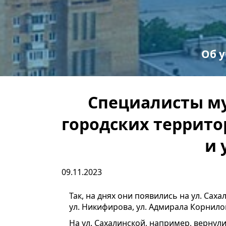
Об 
С
Пр
Специалисты м
городских террит
и 
09.11.2023
Так, на днях они появились на ул. Сахал
ул. Никифирова, ул. Адмирала Корнило
На ул. Сахалинской, например, вернули