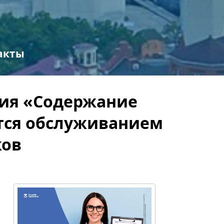
акты
ия «Содержание
тся обслуживанием
ков