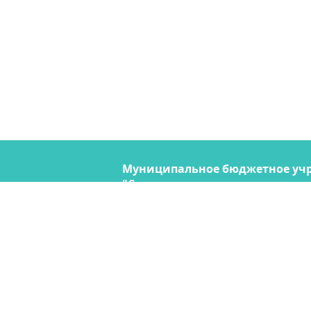
Муниципальное бюджетное уч
"Содержание городских террито
690074, Владивосток, ул. Снегов