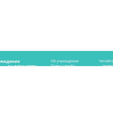
реждение
Об учреждении
Читайте
Пресс-служба
телег
рий" (МБУ "СГТ")
Профсоюз
ая 41
Контакты