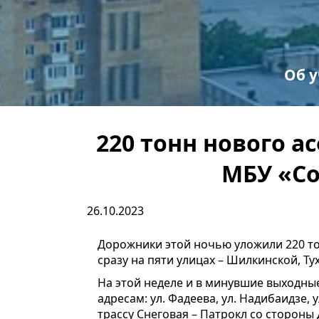
Об 
С
Пр
220 тонн нового 
МБУ «Со
26.10.2023
Дорожники этой ночью уложили 220 то
сразу на пяти улицах – Шилкинской, Т
На этой неделе и в минувшие выходн
адресам: ул. Фадеева, ул. Надибаидзе, у
трассу Снеговая – Патрокл со стороны 