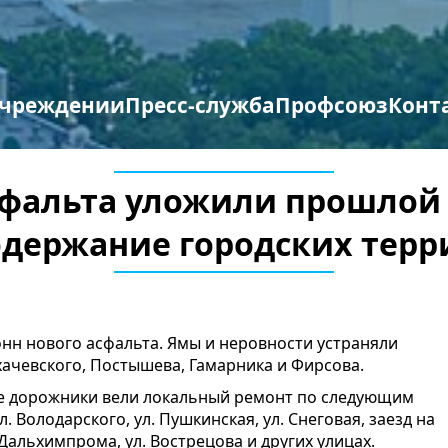
учреждении
Пресс-служба
Профсоюз
Конт
труктура организации
отиводействие терроризму и экстремизму
Противодействие коррупции
Мероприятия профсоюза
Бланки заявлений
асфальта уложили прошло
держание городских тер
нн нового асфальта. Ямы и неровности устраняли
ухачевского, Постышева, Гамарника и Фирсова.
ые дорожники вели локальный ремонт по следующим
л. Володарского, ул. Пушкинская, ул. Снеговая, заезд на
Дальхимпрома, ул. Вострецова и других улицах.