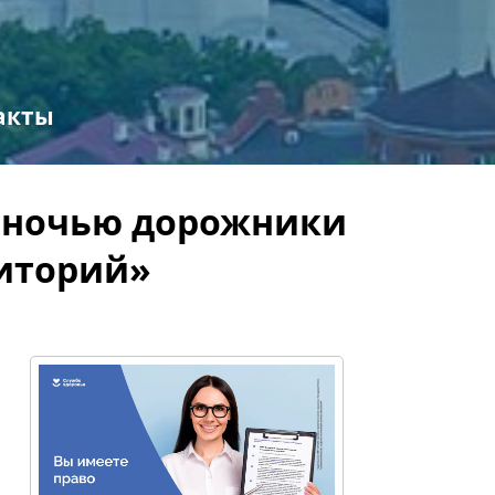
акты
й ночью дорожники
риторий»